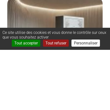
Ce site utilise des cookies et vous donne le contrôle sur ceux
que vous souhaitez activer
Rechercher
Menu
Tout accepter
Tout refuser
Personnaliser
–
Monument
cinéraire