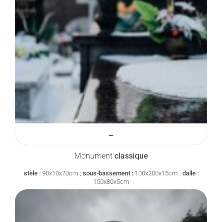
–
Monument
classique
stèle :
90x10x70cm ;
sous-bassement :
100x200x15cm ;
dalle :
150x80x5cm