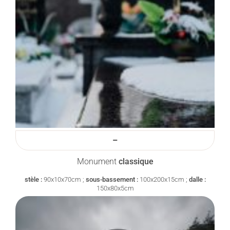
–
Monument
classique
stèle :
90x10x70cm ;
sous-bassement :
100x200x15cm ;
dalle :
150x80x5cm