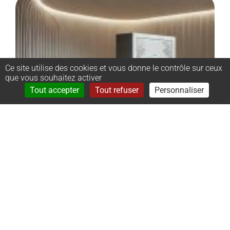
Ce site utilise des cookies et vous donne le contrôle sur ceux
que vous souhaitez activer
Rechercher
Menu
Tout accepter
Tout refuser
Personnaliser
–
Monument
cinéraire