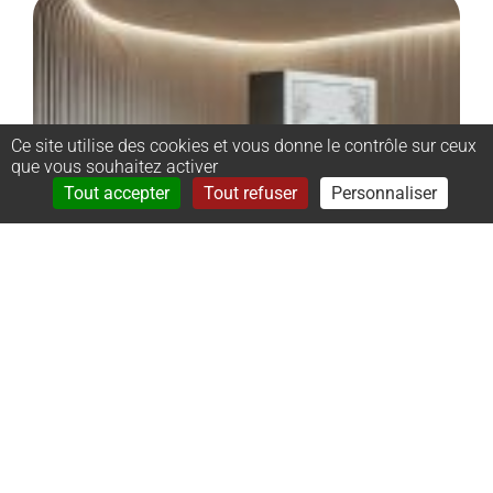
Ce site utilise des cookies et vous donne le contrôle sur ceux
que vous souhaitez activer
Rechercher
Menu
Tout accepter
Tout refuser
Personnaliser
–
Monument
cinéraire