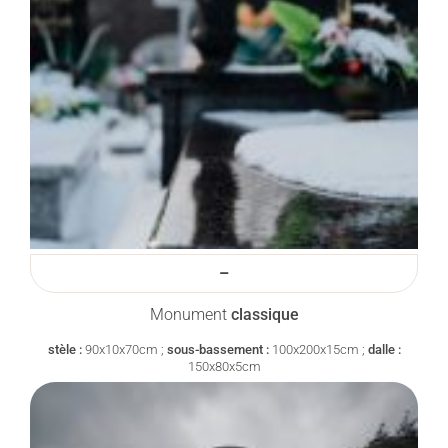
–
Monument
classique
stèle :
90x10x70cm ;
sous-bassement :
100x200x15cm ;
dalle :
150x80x5cm