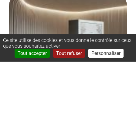
Ce site utilise des cookies et vous donne le contrôle sur ceux
que vous souhaitez activer
Rechercher
Menu
Tout accepter
Tout refuser
Personnaliser
–
Monument
cinéraire