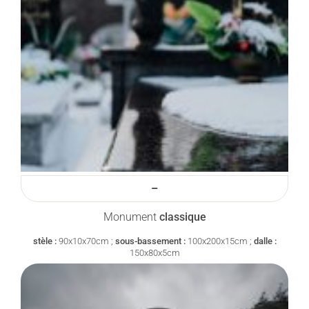
–
Monument
classique
stèle :
90x10x70cm ;
sous-bassement :
100x200x15cm ;
dalle :
150x80x5cm