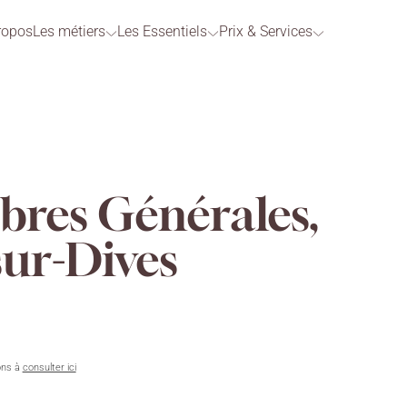
ropos
Les métiers
Les Essentiels
Prix & Services
res Générales,
sur-Dives
ons à
consulter ici