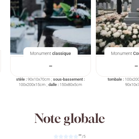
Monument
classique
Monument
Co
–
–
stèle :
90x10x70cm ;
sous-bassement :
tombale :
100x20
100x200x15cm ;
dalle :
150x80x5cm
90x10x
Note globale
–
/5