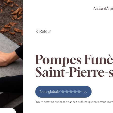
Accueil
À p
Retour
Pompes Funèb
Saint-Pierre-
–
*
Note globale
/5
*
Notre notation est basée sur des critères que nous vous invit