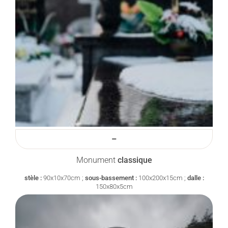
–
Monument
classique
stèle :
90x10x70cm ;
sous-bassement :
100x200x15cm ;
dalle :
150x80x5cm