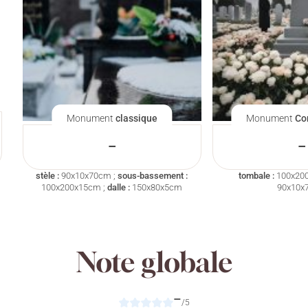
Monument
classique
Monument
Co
–
–
stèle :
90x10x70cm ;
sous-bassement :
tombale :
100x20
100x200x15cm ;
dalle :
150x80x5cm
90x10x
Note globale
–
/5