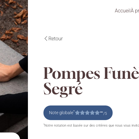
Accueil
À p
Retour
Pompes Funèb
Segré
–
*
Note globale
/5
*
Notre notation est basée sur des critères que nous vous invit