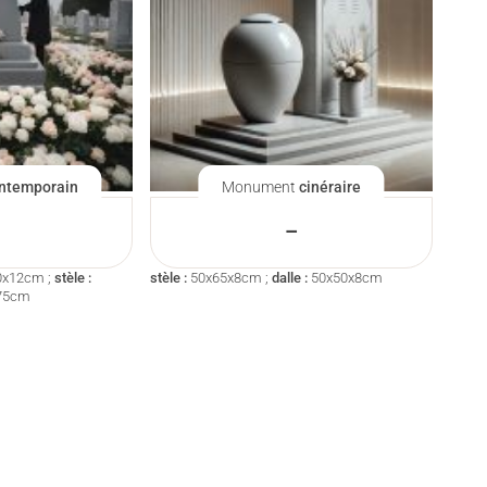
ntemporain
Monument
cinéraire
–
0x12cm ;
stèle :
stèle :
50x65x8cm ;
dalle :
50x50x8cm
75cm