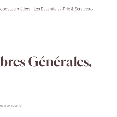
ropos
Les métiers
Les Essentiels
Prix & Services
res Générales,
ons à
consulter ici