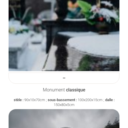
–
Monument
classique
stèle :
90x10x70cm ;
sous-bassement :
100x200x15cm ;
dalle :
150x80x5cm