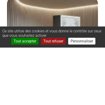
Ce site utilise des cookies et vous donne le contrôle sur ceux
que vous souhaitez activer
Rechercher
Menu
Tout accepter
Tout refuser
Personnaliser
–
Monument
cinéraire