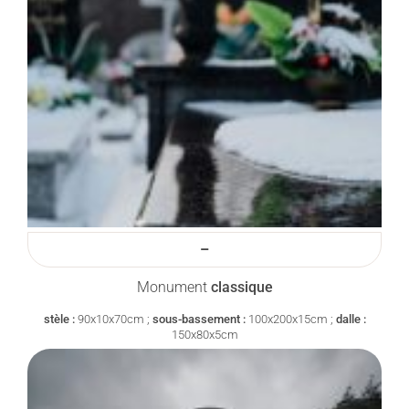
–
Monument
classique
stèle :
90x10x70cm ;
sous-bassement :
100x200x15cm ;
dalle :
150x80x5cm