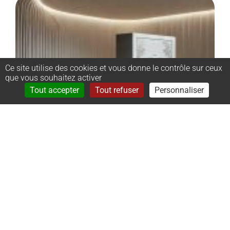
Ce site utilise des cookies et vous donne le contrôle sur ceux
que vous souhaitez activer
Rechercher
Menu
Tout accepter
Tout refuser
Personnaliser
–
Monument
cinéraire