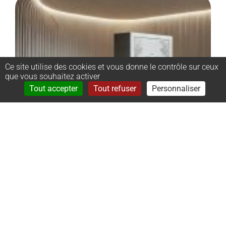
Ce site utilise des cookies et vous donne le contrôle sur ceux
que vous souhaitez activer
Rechercher
Menu
Tout accepter
Tout refuser
Personnaliser
–
Monument
cinéraire