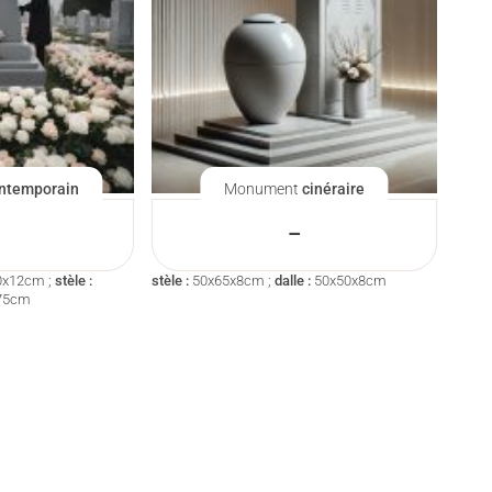
ntemporain
Monument
cinéraire
–
0x12cm ;
stèle :
stèle :
50x65x8cm ;
dalle :
50x50x8cm
75cm