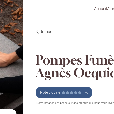
Accueil
À p
Retour
Pompes Funè
Agnès Ocqui
–
*
Note globale
/5
*
Notre notation est basée sur des critères que nous vous invit