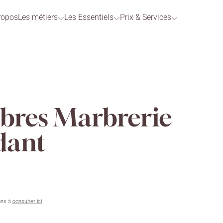
ropos
Les métiers
Les Essentiels
Prix & Services
bres Marbrerie
dant
ons à
consulter ici