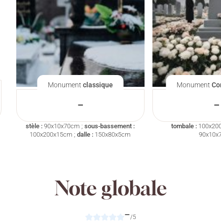
Monument
classique
Monument
Co
–
–
stèle :
90x10x70cm ;
sous-bassement :
tombale :
100x20
100x200x15cm ;
dalle :
150x80x5cm
90x10x
Note globale
–
/5