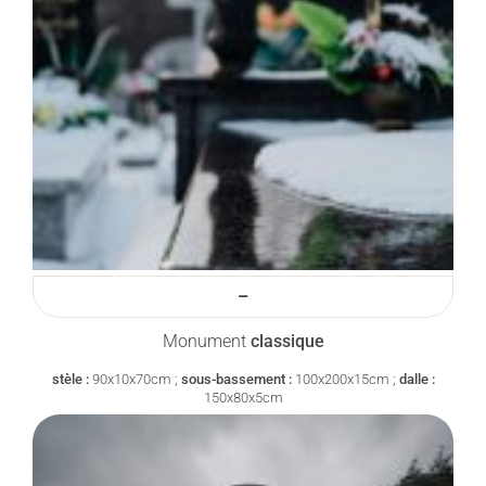
–
Monument
classique
stèle :
90x10x70cm ;
sous-bassement :
100x200x15cm ;
dalle :
150x80x5cm