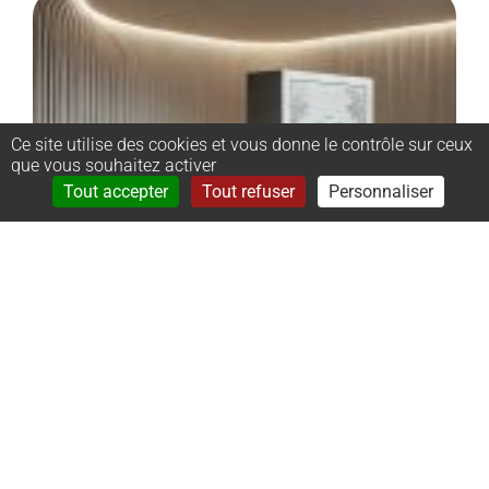
Ce site utilise des cookies et vous donne le contrôle sur ceux
que vous souhaitez activer
Rechercher
Menu
Tout accepter
Tout refuser
Personnaliser
–
Monument
cinéraire