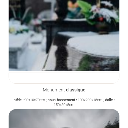
–
Monument
classique
stèle :
90x10x70cm ;
sous-bassement :
100x200x15cm ;
dalle :
150x80x5cm