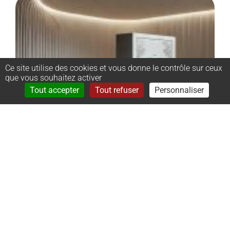
Ce site utilise des cookies et vous donne le contrôle sur ceux
que vous souhaitez activer
Rechercher
Menu
Tout accepter
Tout refuser
Personnaliser
–
Monument
cinéraire