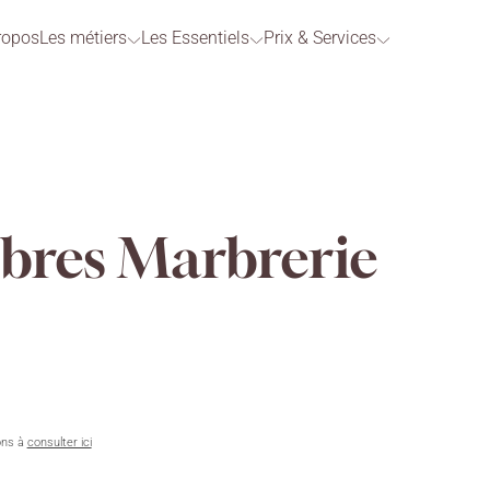
ropos
Les métiers
Les Essentiels
Prix & Services
bres Marbrerie
ons à
consulter ici