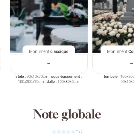
Monument
classique
Monument
Co
–
–
stèle :
90x10x70cm ;
sous-bassement :
tombale :
100x20
100x200x15cm ;
dalle :
150x80x5cm
90x10x
Note globale
–
/5