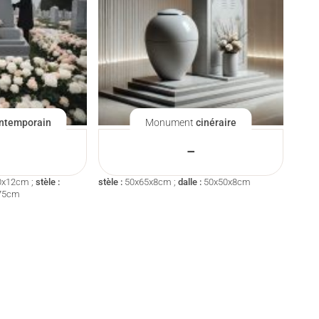
ntemporain
Monument
cinéraire
–
0x12cm ;
stèle :
stèle :
50x65x8cm ;
dalle :
50x50x8cm
75cm