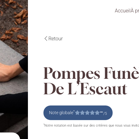
Accueil
À p
Retour
Pompes Funè
De L’Escaut
–
*
Note globale
/5
*
Notre notation est basée sur des critères que nous vous invit