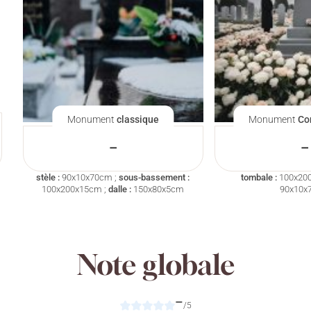
Monument
classique
Monument
Co
–
–
stèle :
90x10x70cm ;
sous-bassement :
tombale :
100x20
100x200x15cm ;
dalle :
150x80x5cm
90x10x
Note globale
–
/5