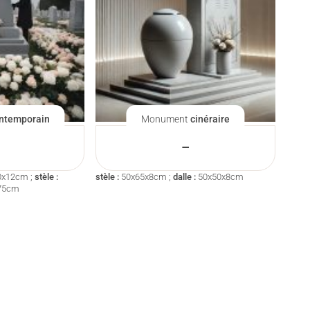
ntemporain
Monument
cinéraire
–
0x12cm ;
stèle :
stèle :
50x65x8cm ;
dalle :
50x50x8cm
75cm