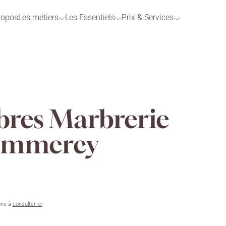
ropos
Les métiers
Les Essentiels
Prix & Services
bres Marbrerie
ommercy
ons à
consulter ici