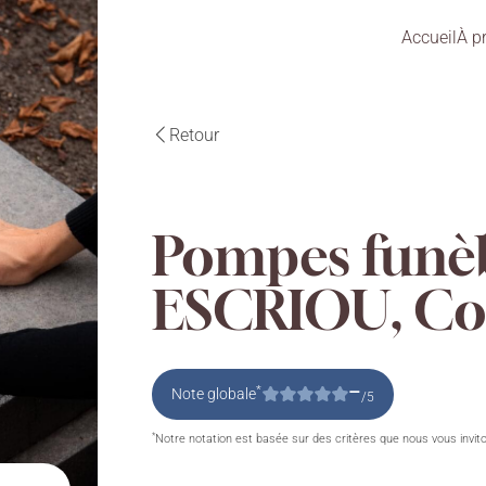
Accueil
À p
Retour
Pompes funè
ESCRIOU, C
–
*
Note globale
/5
*
Notre notation est basée sur des critères que nous vous invit