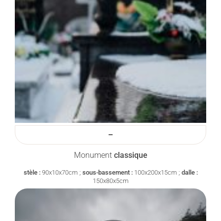
–
Monument
classique
stèle :
90x10x70cm ;
sous-bassement :
100x200x15cm ;
dalle :
150x80x5cm