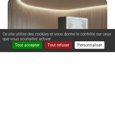
Ce site utilise des cookies et vous donne le contrôle sur ceux
que vous souhaitez activer
Rechercher
Menu
Tout accepter
Tout refuser
Personnaliser
–
Monument
cinéraire