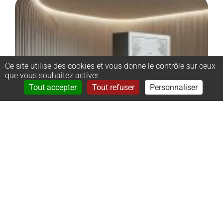
Ce site utilise des cookies et vous donne le contrôle sur ceux
que vous souhaitez activer
Rechercher
Menu
Tout accepter
Tout refuser
Personnaliser
–
Monument
cinéraire