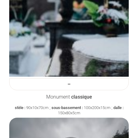
–
Monument
classique
stèle :
90x10x70cm ;
sous-bassement :
100x200x15cm ;
dalle :
150x80x5cm