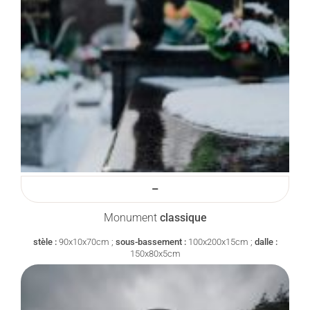
–
Monument
classique
stèle :
90x10x70cm ;
sous-bassement :
100x200x15cm ;
dalle :
150x80x5cm