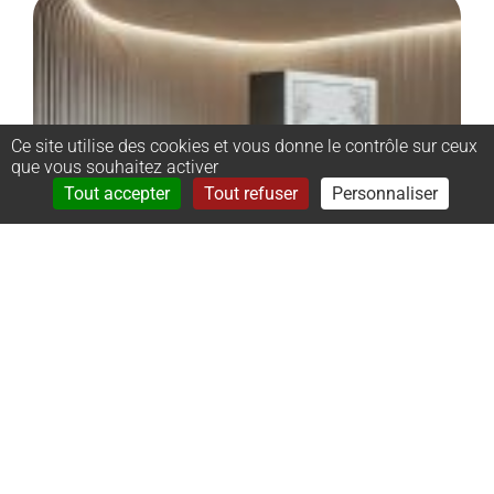
Ce site utilise des cookies et vous donne le contrôle sur ceux
que vous souhaitez activer
Rechercher
Menu
Tout accepter
Tout refuser
Personnaliser
–
Monument
cinéraire