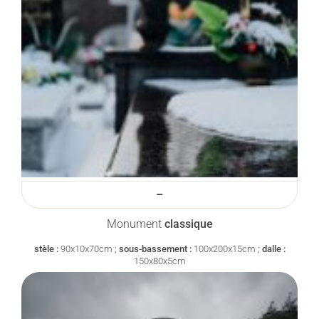
–
Monument
classique
stèle :
90x10x70cm ;
sous-bassement :
100x200x15cm ;
dalle :
150x80x5cm