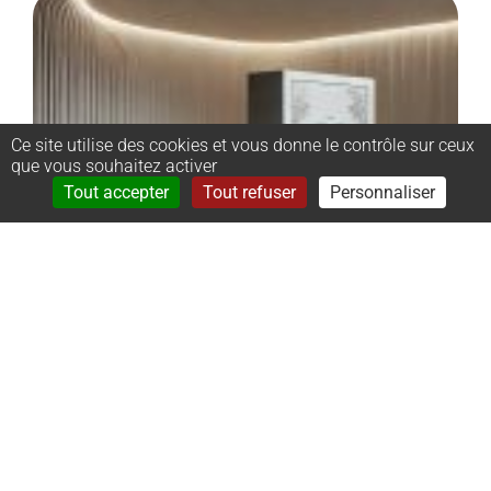
Ce site utilise des cookies et vous donne le contrôle sur ceux
que vous souhaitez activer
Rechercher
Menu
Tout accepter
Tout refuser
Personnaliser
–
Monument
cinéraire