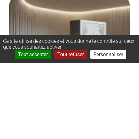
Ce site utilise des cookies et vous donne le contrôle sur ceux
que vous souhaitez activer
Rechercher
Menu
Tout accepter
Tout refuser
Personnaliser
–
Monument
cinéraire