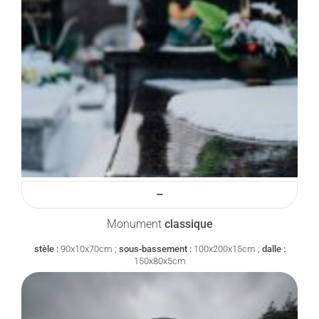
–
Monument
classique
stèle :
90x10x70cm ;
sous-bassement :
100x200x15cm ;
dalle :
150x80x5cm