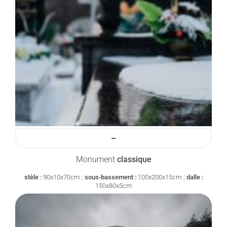
–
Monument
classique
stèle :
90x10x70cm ;
sous-bassement :
100x200x15cm ;
dalle :
150x80x5cm