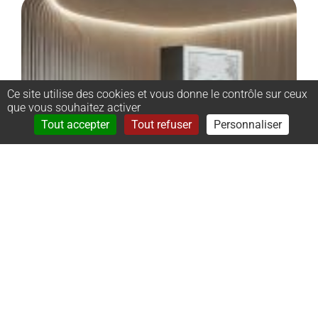
Ce site utilise des cookies et vous donne le contrôle sur ceux
que vous souhaitez activer
Rechercher
Menu
Tout accepter
Tout refuser
Personnaliser
–
Monument
cinéraire