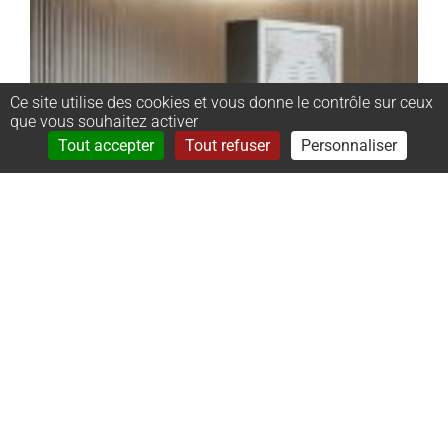
Ce site utilise des cookies et vous donne le contrôle sur ceux
que vous souhaitez activer
Rechercher
Menu
Tout accepter
Tout refuser
Personnaliser
–
Monument
cinéraire
stèle :
50x65x8cm ;
dalle :
50x50x8cm