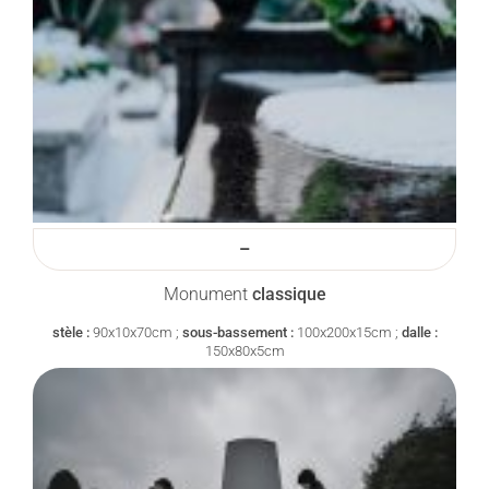
–
Monument
classique
stèle :
90x10x70cm ;
sous-bassement :
100x200x15cm ;
dalle :
150x80x5cm