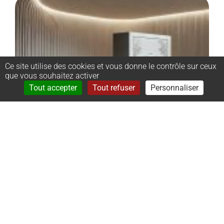
Ce site utilise des cookies et vous donne le contrôle sur ceux
que vous souhaitez activer
Rechercher
Menu
Tout accepter
Tout refuser
Personnaliser
–
Monument
cinéraire