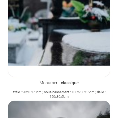
–
Monument
classique
stèle :
90x10x70cm ;
sous-bassement :
100x200x15cm ;
dalle :
150x80x5cm