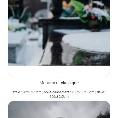
–
Monument
classique
stèle :
90x10x70cm ;
sous-bassement :
100x200x15cm ;
dalle :
150x80x5cm