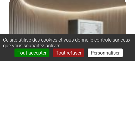
Ce site utilise des cookies et vous donne le contrôle sur ceux
que vous souhaitez activer
Rechercher
Menu
Tout accepter
Tout refuser
Personnaliser
–
Monument
cinéraire