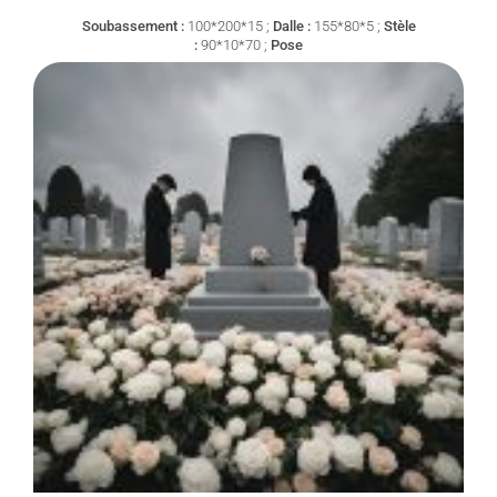
Soubassement :
100*200*15 ;
Dalle :
155*80*5 ;
Stèle
:
90*10*70 ;
Pose