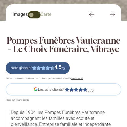
Images
Carte
Pompes Funèbres Vautcranne
– Le Choix Funéraire, Vibraye
4.5
*
Note globale
/5
*
Notre notation est basée sur des critères que nous vous invitons à
consulter ici
Les avis clients*
5
/5
*
Basé sur
16 avis google
Depuis 1904, les Pompes Funèbres Vautcranne
accompagnent les familles avec écoute et
bienveillance. Entreprise familiale et indépendante,