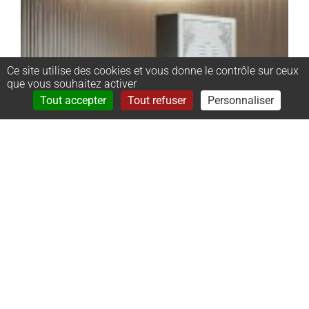
Ce site utilise des cookies et vous donne le contrôle sur ceux
que vous souhaitez activer
Rechercher
Menu
Tout accepter
Tout refuser
Personnaliser
–
Monument
cinéraire
stèle :
50x65x8cm ;
dalle :
50x50x8cm