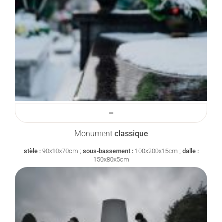
–
Monument
classique
stèle :
90x10x70cm ;
sous-bassement :
100x200x15cm ;
dalle :
150x80x5cm