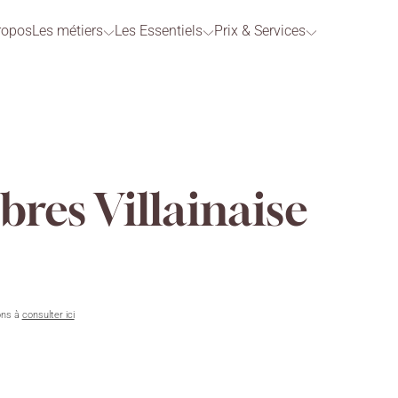
ropos
Les métiers
Les Essentiels
Prix & Services
res Villainaise
ons à
consulter ici