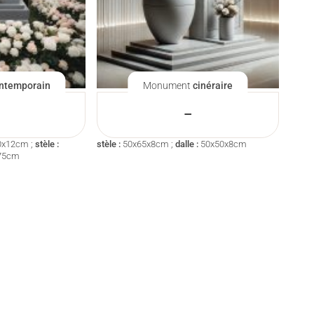
ntemporain
Monument
cinéraire
–
0x12cm ;
stèle :
stèle :
50x65x8cm ;
dalle :
50x50x8cm
75cm