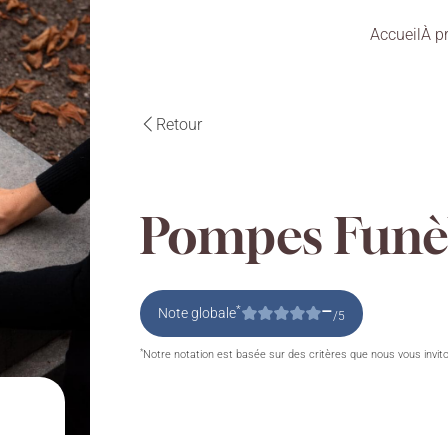
Accueil
À p
Retour
Pompes Funèb
–
*
Note globale
/5
*
Notre notation est basée sur des critères que nous vous invit