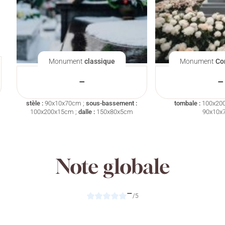
Monument
classique
Monument
Co
–
–
stèle :
90x10x70cm ;
sous-bassement :
tombale :
100x20
100x200x15cm ;
dalle :
150x80x5cm
90x10x
Note globale
–
/5