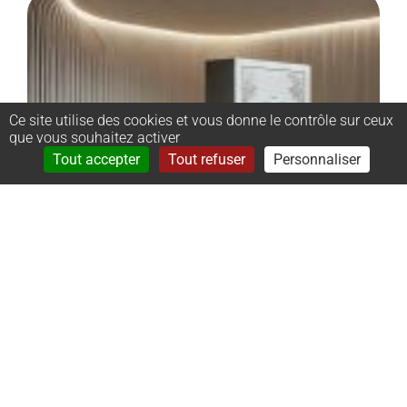
Ce site utilise des cookies et vous donne le contrôle sur ceux
que vous souhaitez activer
Rechercher
Menu
Tout accepter
Tout refuser
Personnaliser
–
Monument
cinéraire