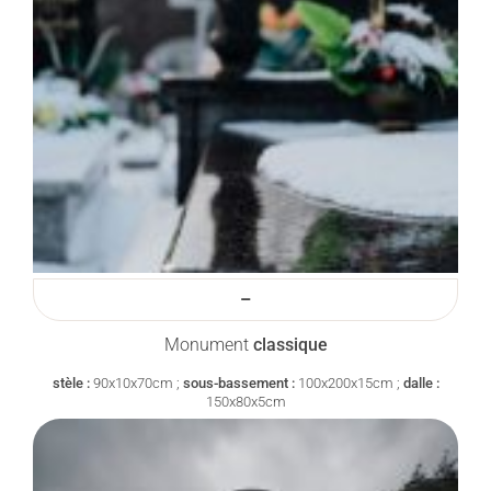
–
Monument
classique
stèle :
90x10x70cm ;
sous-bassement :
100x200x15cm ;
dalle :
150x80x5cm